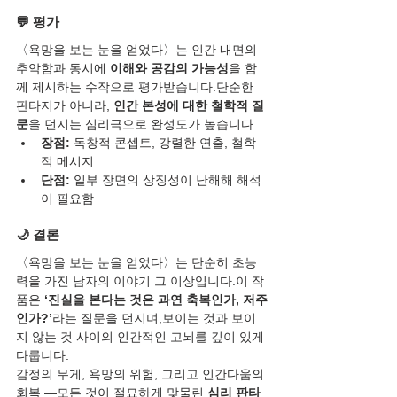
💬 평가
〈욕망을 보는 눈을 얻었다〉는 인간 내면의 
추악함과 동시에 
이해와 공감의 가능성
을 함
께 제시하는 수작으로 평가받습니다.단순한 
판타지가 아니라, 
인간 본성에 대한 철학적 질
문
을 던지는 심리극으로 완성도가 높습니다.
장점:
 독창적 콘셉트, 강렬한 연출, 철학
적 메시지
단점:
 일부 장면의 상징성이 난해해 해석
이 필요함
🌙 결론
〈욕망을 보는 눈을 얻었다〉는 단순히 초능
력을 가진 남자의 이야기 그 이상입니다.이 작
품은 
‘진실을 본다는 것은 과연 축복인가, 저주
인가?’
라는 질문을 던지며,보이는 것과 보이
지 않는 것 사이의 인간적인 고뇌를 깊이 있게 
다룹니다.
감정의 무게, 욕망의 위험, 그리고 인간다움의 
회복 —모든 것이 절묘하게 맞물린 
심리 판타