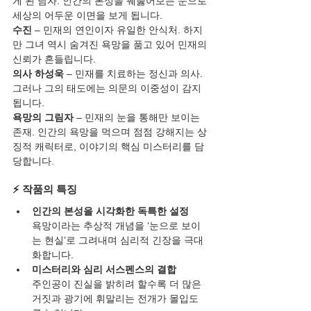
게 된 남자. 인간의 본성을 꿰뚫어보는 눈으로 
세상의 어두운 이면을 보게 됩니다.
수진
 – 민재의 연인이자 유일한 안식처. 하지
만 그녀 역시 숨겨진 욕망을 품고 있어 민재의 
신뢰가 흔들립니다.
의사 하성욱
 – 민재를 치료하는 정신과 의사. 
그러나 그의 태도에는 의문의 이중성이 감지
됩니다.
욕망의 그림자
 – 민재의 눈을 통해만 보이는 
존재. 인간의 욕망을 먹으며 점점 강해지는 상
징적 캐릭터로, 이야기의 핵심 미스터리를 담
당합니다.
⚡ 작품의 특징
인간의 본성을 시각화한 독특한 설정
욕망이라는 추상적 개념을 ‘눈으로 보이
는 현실’로 그려내며 심리적 긴장을 극대
화합니다.
미스터리와 심리 서스펜스의 결합
주인공이 진실을 밝히려 할수록 더 많은 
거짓과 광기에 휘말리는 전개가 몰입도