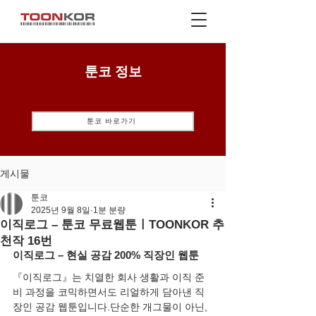
툰코 정보
툰코 바로가기
게시물
툰코
2025년 9월 8일
1분 분량
이직로그 – 툰코 무료웹툰ㅣTOONKOR 추
천작 16번
이직로그 – 현실 공감 200% 직장인 웹툰
『이직로그』는 치열한 회사 생활과 이직 준
비 과정을 코믹하면서도 리얼하게 담아낸 직
장인 공감 웹툰입니다.단순한 개그물이 아닌, 