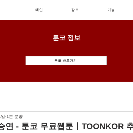
메인
장르
기능
툰코 정보
툰코 바로가기
1일
1분 분량
승연 - 툰코 무료웹툰ㅣTOONKOR 추