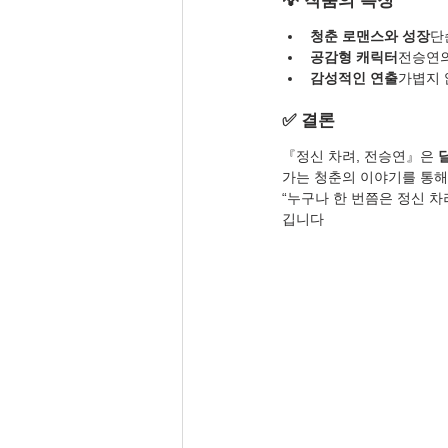
💡 작품의 특징
청춘 로맨스와 성장
단
공감형 캐릭터
전승연의
감성적인 연출
가볍지 
✅ 결론
『정신 차려, 전승연』은 
가는 청춘의 이야기를 통해
“누구나 한 번쯤은 정신 차
깁니다