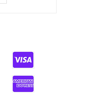
인 무림｜액션 웹툰